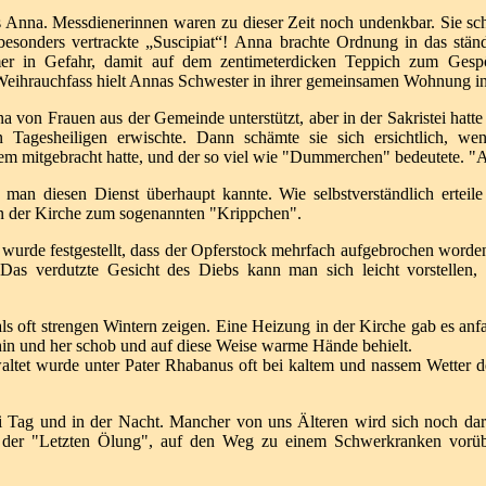
is Anna.
Messdienerinnen waren zu dieser Zeit noch undenkbar.
Sie sc
 besonders
vertrackte „Suscipiat“!
Anna brachte Ordnung in das stän
er in Gefahr, damit auf dem zentimeterdicken Teppich
zum Gespö
eihrauchfass hielt Annas Schwester in ihrer
gemeinsamen Wohnung in d
na von
Frauen aus der Gemeinde unterstützt, aber in der Sakristei hatte
n Tagesheiligen erwischte. Dann schämte sie sich ersichtlich,
wen
lem mitgebracht hatte,
und der so viel wie "Dummerchen" bedeutete. "A
r man diesen
Dienst überhaupt kannte.
Wie selbstverständlich erteil
n der Kirche zum sogenannten "Krippchen".
Es wurde
festgestellt, dass der Opferstock mehrfach aufgebrochen word
 Das verdutzte Gesicht des Diebs kann man sich leicht
vorstellen
ls oft
strengen Wintern zeigen. Eine Heizung in der Kirche gab es anf
hin und her schob und auf diese
Weise warme Hände behielt.
waltet wurde
unter Pater Rhabanus oft bei kaltem und nassem Wetter
ei Tag und in
der Nacht.
Mancher von uns Älteren wird sich noch dar
, der "Letzten Ölung", auf den Weg zu einem
Schwerkranken vorü