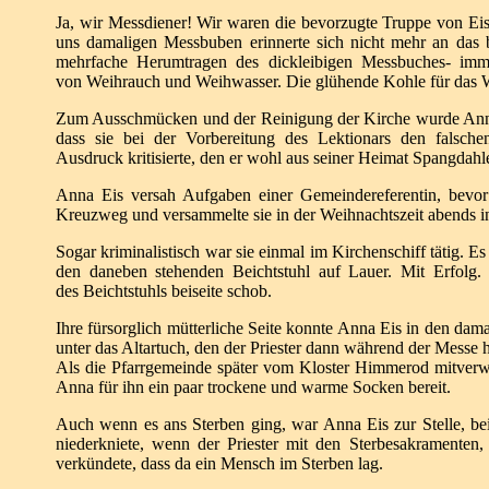
Ja, wir Messdiener! Wir waren die bevorzugte Truppe von E
uns
damaligen Messbuben erinnerte sich nicht mehr an das
mehrfache Herumtragen des dickleibigen
Messbuches- imm
von
Weihrauch und Weihwasser.
Die glühende Kohle für das W
Zum Ausschmücken und der Reinigung der Kirche wurde An
dass sie bei der Vorbereitung des Lektionars
den falsche
Ausdruck
kritisierte, den er wohl aus seiner Heimat Spangdah
Anna Eis versah Aufgaben einer Gemeindereferentin, bevo
Kreuzweg und versammelte sie in der Weihnachtszeit
abends i
Sogar kriminalistisch war sie einmal im Kirchenschiff tätig. 
den daneben stehenden
Beichtstuhl auf Lauer.
Mit Erfolg.
des
Beichtstuhls beiseite schob.
Ihre fürsorglich mütterliche Seite konnte Anna Eis in den dama
unter das Altartuch, den
der Priester dann während der Messe 
Als die Pfarrgemeinde später vom Kloster Himmerod mitver
Anna für ihn ein paar
trockene und warme Socken bereit.
Auch wenn es ans Sterben ging, war Anna Eis zur Stelle, b
niederkniete, wenn der Priester mit den
Sterbesakramenten
verkündete, dass da ein
Mensch im Sterben lag.