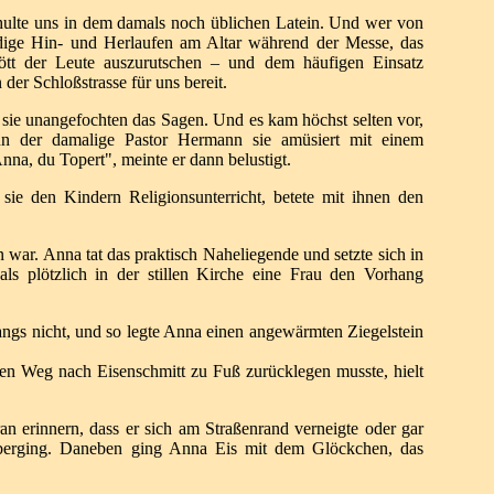
hulte uns in dem damals noch üblichen Latein. Und wer von
dige Hin- und Herlaufen am Altar
während der Messe, das
tt der Leute auszurutschen – und dem häufigen Einsatz
er Schloßstrasse für uns bereit.
 sie
unangefochten das Sagen.
Und es kam höchst selten vor,
n der damalige Pastor Hermann sie amüsiert mit einem
nna, du Topert", meinte
er dann belustigt.
e sie den Kindern Religionsunterricht, betete
mit ihnen den
en war. Anna
tat das praktisch Naheliegende und setzte sich in
, als plötzlich in der stillen Kirche eine Frau den Vorhang
angs nicht,
und so legte Anna einen angewärmten Ziegelstein
 den Weg nach
Eisenschmitt zu Fuß zurücklegen musste, hielt
an erinnern, dass er sich am
Straßenrand verneigte oder gar
berging.
Daneben ging Anna Eis mit dem Glöckchen, das