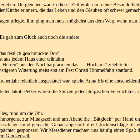
 erleben. Dergleichen war zu dieser Zeit wohl noch eine Besonderheit.
 der Kirche erinnern, die das Leben und den Glauben oft schwer gemach
u sagen pflegte. Ihm ging man meist möglichst aus dem Weg, wenn man
n. Es gab zum Glück auch noch die andere:
das festlich geschmückte Dorf
st aus jedem Haus einer teilnahm
en „Herren“ aus den Nachbarpfarreien das „Hochamt“ zelebrierte
tigeren Witterung meist erst am Fest Christi Himmelfahrt stattfand.
irchenjahr
reichlich ausgestattet war, spielte Anna Eis eine entscheidend
leiter Jakob
Pelzer waren die Stützen jeder liturgischen Feierlichkeit.
G
lles, rund
um die Uhr.
ühmorgens, zur Mittagszeit und am Abend die „Bätglock“ per Hand u
kenschläge kund gemacht.
Genau abgestuft: drei Glockenschläge für 
tpächter gesponsert.
Wir Messdiener machten uns häufig einen Spaß 
em Glockenseil.