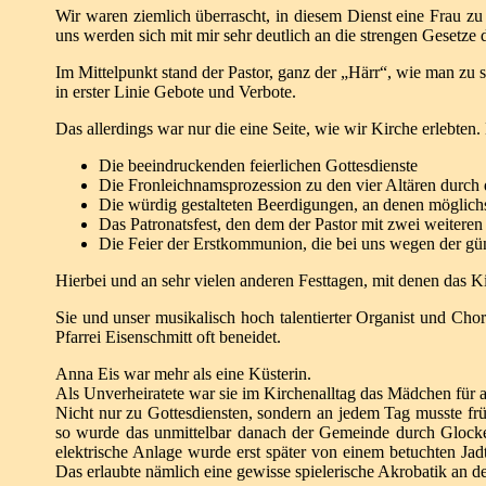
Wir waren ziemlich überrascht, in diesem Dienst eine Frau zu
uns werden sich mit mir sehr deutlich an die strengen Gesetze
Im Mittelpunkt stand der Pastor, ganz der „Härr“, wie man z
in erster Linie Gebote und Verbote.
Das allerdings war nur die eine Seite, wie wir Kirche erlebte
Die beeindruckenden feierlichen Gottesdienste
Die Fronleichnamsprozession zu den vier Altären durch 
Die würdig gestalteten Beerdigungen, an denen möglich
Das Patronatsfest, den dem der Pastor mit zwei weiter
Die Feier der Erstkommunion, die bei uns wegen der güns
Hierbei und an sehr vielen anderen Festtagen, mit denen das K
Sie und unser musikalisch hoch talentierter Organist und Chor
Pfarrei
Eisenschmitt oft beneidet.
Anna Eis war mehr als eine Küsterin.
Als Unverheiratete war sie im Kirchenalltag das Mädchen für a
Nicht nur zu Gottesdiensten, sondern an jedem Tag musste
fr
so wurde das
unmittelbar danach der Gemeinde durch Gloc
elektrische Anlage wurde erst später von einem betuchten
Jad
Das erlaubte nämlich eine
gewisse spielerische Akrobatik an d