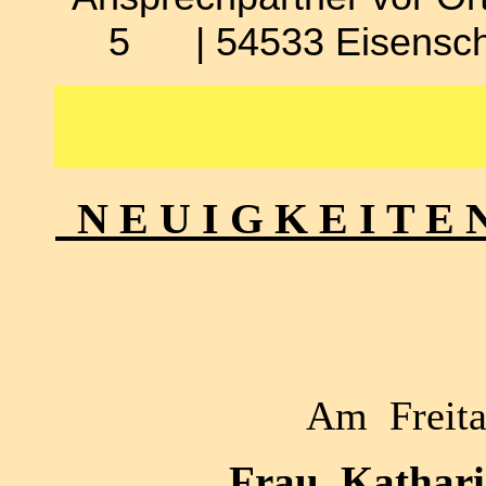
5 | 54533 Eisensch
N E U I G K E I T E 
Am Freita
Frau Katharin