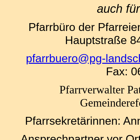
auch fü
Pfarrbüro der Pfarre
Hauptstraße 8
pfarrbuero@pg-landsc
Fax: 0
Pfarrverwalter P
Gemeinderefe
Pfarrsekretärinnen: A
Ansprechpartner vor Or